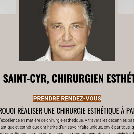
 SAINT-CYR, CHIRURGIEN ESTHÉT
PRENDRE RENDEZ-VOUS
QUOI RÉALISER UNE CHIRURGIE ESTHÉTIQUE À PA
 l’excellence en matière de chirurgie esthétique. A travers les décennies p
plastique et esthétique ont hérité d’un savoir-faire unique, envié par tous
ui contribuent, au plus haut niveau, au rayonnement de cette spécialité d