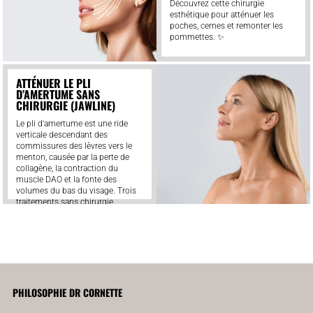
Découvrez cette chirurgie
esthétique pour atténuer les
poches, cernes et remonter les
pommettes. ✨
ATTÉNUER LE PLI
D’AMERTUME SANS
CHIRURGIE (JAWLINE)
Le pli d'amertume est une ride
verticale descendant des
commissures des lèvres vers le
menton, causée par la perte de
collagène, la contraction du
muscle DAO et la fonte des
volumes du bas du visage. Trois
traitements sans chirurgie
existent : le Nefertiti lift (toxine
botulique) relâche les muscles
abaisseurs et dure 4 à 6 mois ;
l'injection d'acide hyaluronique
comble le sillon avec un effet
immédiat ; les fils tenseurs jawline
repositionnent les tissus lors d'un
PHILOSOPHIE DR CORNETTE
relâchement global, avec des
résultats maintenant plusieurs