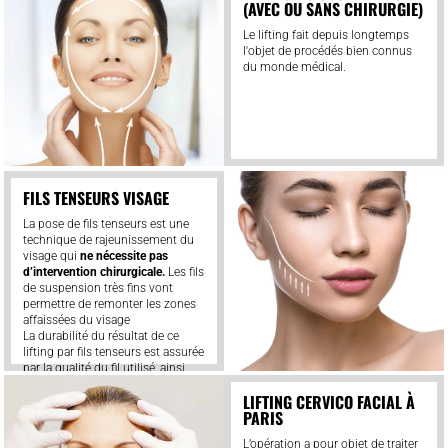
(AVEC OU SANS CHIRURGIE)
Le lifting fait depuis longtemps
l'objet de procédés bien connus
du monde médical.
FILS TENSEURS VISAGE
La pose de fils tenseurs est une
technique de rajeunissement du
visage qui
ne nécessite pas
d’intervention chirurgicale.
Les fils
de suspension très fins vont
permettre de remonter les zones
affaissées du visage
La durabilité du résultat de ce
lifting par fils tenseurs est assurée
par la qualité du fil utilisé, ainsi
que par le savoir-faire Du Dr
LIFTING CERVICO FACIAL À
Bernard Cornette de Saint Cyr
PARIS
Découvrez le lifting du visage par
fils tenseurs
L’opération a pour objet de traiter