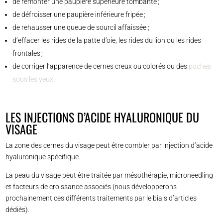
de remonter une paupière supérieure tombante ;
de défroisser une paupière inférieure fripée ;
de rehausser une queue de sourcil affaissée ;
d’effacer les rides de la patte d’oie, les rides du lion ou les rides
frontales ;
de corriger l’apparence de cernes creux ou colorés ou des
poches
sous les yeux
.
LES INJECTIONS D’ACIDE HYALURONIQUE DU
VISAGE
La zone des cernes du visage peut être combler par injection d’acide
hyaluronique spécifique.
La peau du visage peut être traitée par mésothérapie, microneedling
et facteurs de croissance associés (nous développerons
prochainement ces différents traitements par le biais d’articles
dédiés).