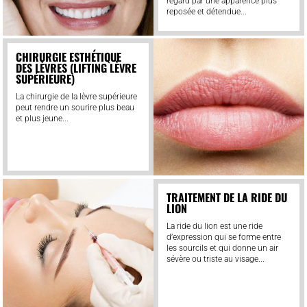
regard par une apparence plus
reposée et détendue...
CHIRURGIE ESTHÉTIQUE
DES LÈVRES (LIFTING LÈVRE
SUPÉRIEURE)
La chirurgie de la lèvre supérieure
peut rendre un sourire plus beau
et plus jeune...
TRAITEMENT DE LA RIDE DU
LION
La ride du lion est une ride
d’expression qui se forme entre
les sourcils et qui donne un air
sévère ou triste au visage...