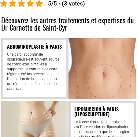
5/5 - (3 votes)
Découvrez les autres traitements et expertises du
Dr Cornette de Saint-Cyr
ABDOMINOPLASTIE À PARIS
Une paroi abdominale
disgracieuse est souvent source
de complexes difficiles à
supporter. La chirurgie de cette
région a été bouleversée depuis
l'apparition de la lipoaspiration
qui réduit considérablement les
cicatrices...
LIPOSUCCION À PARIS
(LIPOSCULPTURE)
La liposculpture (ou lipoplastie)
est l'intervention de lipoaspiration
(ou liposuccion) que le chirurgien
plasticien qualifié va réaliser en