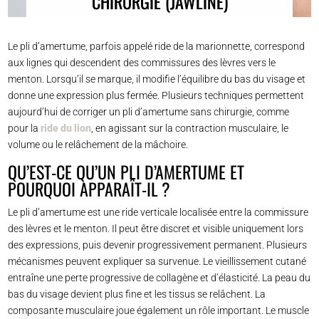
CHIRURGIE (JAWLINE)
Le pli d’amertume, parfois appelé ride de la marionnette, correspond
aux lignes qui descendent des commissures des lèvres vers le
menton. Lorsqu’il se marque, il modifie l’équilibre du bas du visage et
donne une expression plus fermée. Plusieurs techniques permettent
aujourd’hui de corriger un pli d’amertume sans chirurgie, comme
pour la
ride du lion
, en agissant sur la contraction musculaire, le
volume ou le relâchement de la mâchoire.
QU’EST-CE QU’UN PLI D’AMERTUME ET
POURQUOI APPARAÎT-IL ?
Le pli d’amertume est une ride verticale localisée entre la commissure
des lèvres et le menton. Il peut être discret et visible uniquement lors
des expressions, puis devenir progressivement permanent. Plusieurs
mécanismes peuvent expliquer sa survenue. Le vieillissement cutané
entraîne une perte progressive de collagène et d’élasticité. La peau du
bas du visage devient plus fine et les tissus se relâchent. La
composante musculaire joue également un rôle important. Le muscle