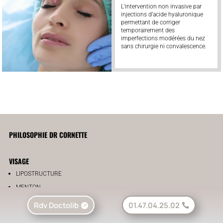
L'intervention non invasive par
injections d’acide hyaluronique
permettant de corriger
temporairement des
imperfections modérées du nez
sans chirurgie ni convalescence.
PHILOSOPHIE DR CORNETTE
VISAGE
LIPOSTRUCTURE
MENTON
LA CHIRURGIE DE LA LÈVRE
Rdv Doctolib
01.47.04.25.02
L’ÉVOLUTION DE LA LÈVRE SUPÉRIEURE