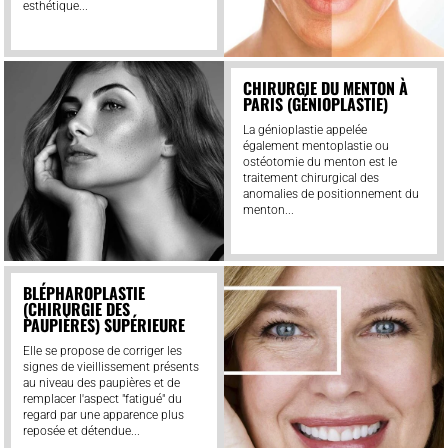
esthétique...
CHIRURGIE DU MENTON À
PARIS (GÉNIOPLASTIE)
La génioplastie appelée
également mentoplastie ou
ostéotomie du menton est le
traitement chirurgical des
anomalies de positionnement du
menton...
BLÉPHAROPLASTIE
(CHIRURGIE DES
PAUPIÈRES) SUPÉRIEURE
Elle se propose de corriger les
signes de vieillissement présents
au niveau des paupières et de
remplacer l'aspect "fatigué" du
regard par une apparence plus
reposée et détendue...