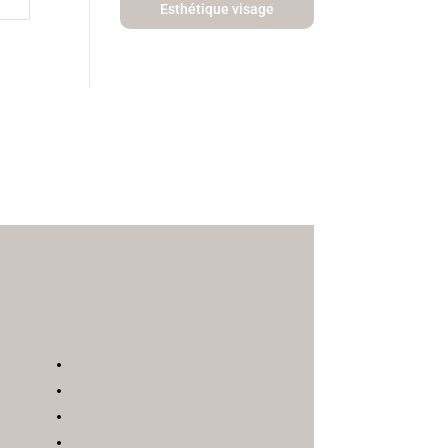
Esthétique visage
Résultats
Corps
Abdomen
Liposculpture – Liposuccion
Nymphoplastie
e
Hymen