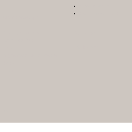
Ptose mammaire
Crisalix simulation 3D
Médecine esthétique
Acide hyaluronique
Cryolipolyse
Toxine botulique
Lift des lèvres
Laser
Augmentation du volume des
lèvres
Peeling
ique