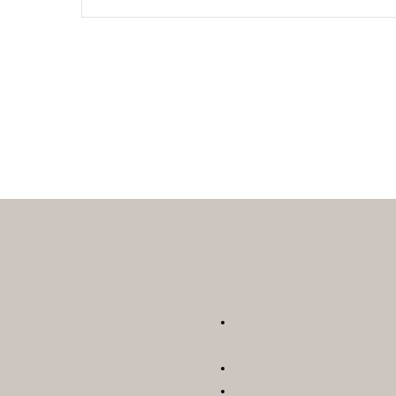
Actualités
Contact
Lifting
Seins
Lifting cervico facial
Augmentation mammaire
Lifting du cou
prothèse
Fil tenseurs
Réduction mammaire
Vertical face lift
Remodelage ou lipostructur