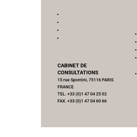
supérieure
Nez (rhinoplastie)
Oreilles (otoplastie)
Paupières (blépharoplastie)
Remodelage et
rajeunissement
CABINET DE
CONSULTATIONS
15 rue Spontini, 75116 PARIS
FRANCE
TEL. +33 (0)1 47 04 25 02
FAX. +33 (0)1 47 04 60 66
bdesaintcyr@outlook.com
Agence référencement chirurgien esthét