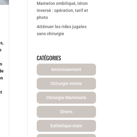
Mamelon ombiliqué, téton
inversé : opération, tarif et
photo
Atténuer les rides jugales
sans chirurgie
s,
e
CATÉGORIES
es
Amincissement
 de
on
Chirurgie intime
nt
Chirurgie Mammaire
Divers
Esthétique main