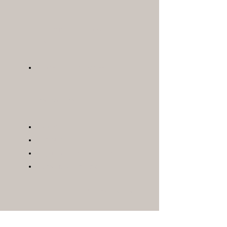
Traitement de la transpiration
Paris
Transpiration excessive
Consultations
Cabinet
Clinique
Le jour de l’intervention
Consentement éclairé
Mentions légales