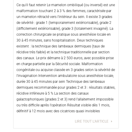
Ce qu'il faut retenir Le mamelon ombiliqué (ou inversé) est une
malformation touchant 2 à 3 % des femmes, caractérisée par
un mamelon rétracté vers l'intérieur du sein. Il existe 3 grades
de sévérité : grade 1 (temporairement extériorisable), grade 2
(difficilement extériorisable), grade 3 (totalement invaginé). La
correction chirurgicale se pratique sous anesthésie locale en
30 à 45 minutes, sans hospitalisation. Deux techniques
existent : la technique des lambeaux dermiques (taux de
récidive très faible) et la technique traditionnelle par section
des canaux. Le prix démarre à 2 500 euros, avec possible prise
en charge partielle par la Sécurité sociale. Malformation
congénitale ou acquise classée en 3 grades selon la sévérité de
l'invagination Intervention ambulatoire sous anesthésie locale,
durée 30 à 45 minutes par sein Technique des lambeaux
dermiques recommandée pour grades 2 et 3 : résultats stables,
récidive inférieure à 5 % La section des canaux
galactophoriques (grades 2 et 3) rend l'allaitement impossible
ou très difficile après l'opération Résultat visible dès 1 mois,
définitif à 12 mois avec des cicatrices quasi invisibles
LIRE TOUT L'ARTICLE