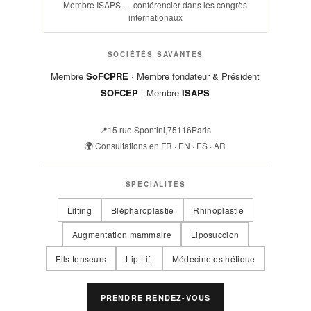
Membre ISAPS — conférencier dans les congrès
internationaux
SOCIÉTÉS SAVANTES
Membre
SoFCPRE
· Membre fondateur & Président
SOFCEP
· Membre
ISAPS
📍
15 rue Spontini
,
75116
Paris
🌍 Consultations en FR · EN · ES · AR
SPÉCIALITÉS
Lifting
Blépharoplastie
Rhinoplastie
Augmentation mammaire
Liposuccion
Fils tenseurs
Lip Lift
Médecine esthétique
PRENDRE RENDEZ-VOUS