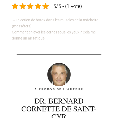
5/5 - (1 vote)
←
Injection de botox dans les muscles de la mâchoire
(masséters)
Comment enlever les cernes sous les yeux ? Cela me
donne un air fatigué
→
À PROPOS DE L'AUTEUR
DR. BERNARD
CORNETTE DE SAINT-
CYR