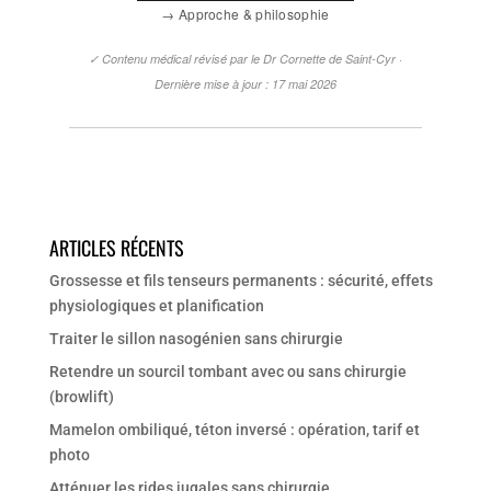
→ Approche & philosophie
✓ Contenu médical révisé par le Dr Cornette de Saint-Cyr ·
Dernière mise à jour : 17 mai 2026
ARTICLES RÉCENTS
Grossesse et fils tenseurs permanents : sécurité, effets
physiologiques et planification
Traiter le sillon nasogénien sans chirurgie
Retendre un sourcil tombant avec ou sans chirurgie
(browlift)
Mamelon ombiliqué, téton inversé : opération, tarif et
photo
Atténuer les rides jugales sans chirurgie